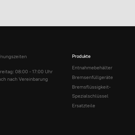
Produkte
fnungszeiten
Entnahmebehälter
reitag: 08:00 - 17:00 Uhr
Bremsenfüllgeräte
uch nach Vereinbarung
Bremsflüssigkeit-
Spezialschlüssel
Ersatzteile