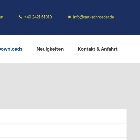
en
+49 2421 61010
info@set-schroeder.de
Downloads
Neuigkeiten
Kontakt & Anfahrt