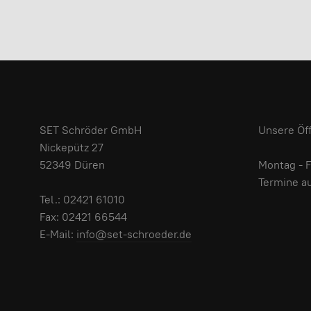
SET Schröder GmbH
Unsere Öf
Nickepütz 27
52349 Düren
Montag - F
Termine a
Tel.: 02421 61010
Fax: 02421 66544
E-Mail:
info@set-schroeder.de